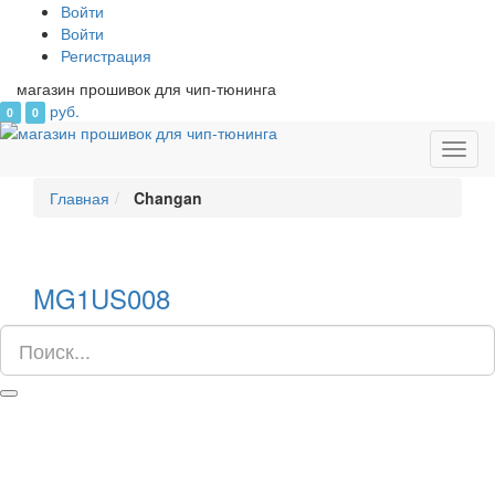
Войти
Войти
Регистрация
магазин прошивок для чип-тюнинга
руб.
0
0
Toggl
navig
Главная
Changan
MG1US008