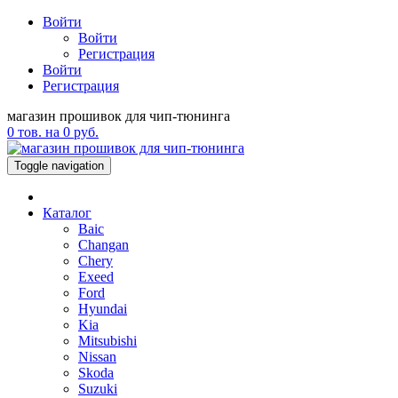
Войти
Войти
Регистрация
Войти
Регистрация
магазин прошивок для чип-тюнинга
0
тов. на
0
руб.
Toggle navigation
Каталог
Baic
Changan
Chery
Exeed
Ford
Hyundai
Kia
Mitsubishi
Nissan
Skoda
Suzuki