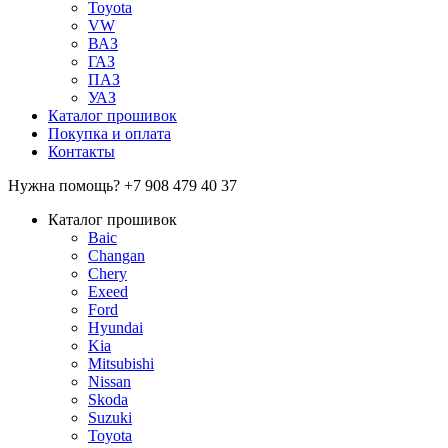
Toyota
VW
ВАЗ
ГАЗ
ПАЗ
УАЗ
Каталог прошивок
Покупка и оплата
Контакты
Нужна помощь?
+7 908 479 40 37
Каталог прошивок
Baic
Changan
Chery
Exeed
Ford
Hyundai
Kia
Mitsubishi
Nissan
Skoda
Suzuki
Toyota