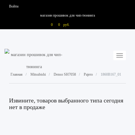
Войти
магазин прошивок для чип-тюнинга
0
0
руб.
Toggle
navigati
Главная
Mitsubishi
Denso SH7058
Pajero
1860B167_01
Извините, товаров выбранного типа сегодня
нет в продаже