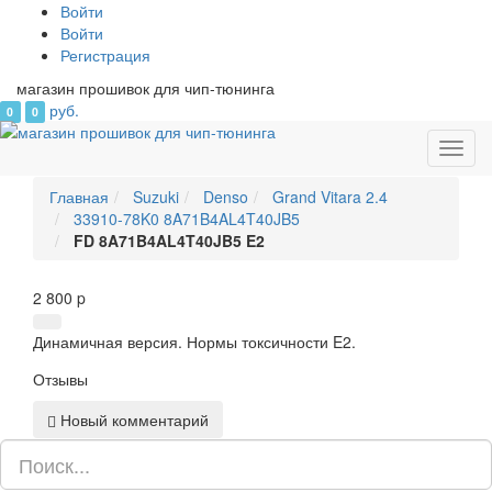
Войти
Войти
Регистрация
магазин прошивок для чип-тюнинга
руб.
0
0
Toggl
navig
Главная
Suzuki
Denso
Grand Vitara 2.4
33910-78K0 8A71B4AL4T40JB5
FD 8A71B4AL4T40JB5 E2
2 800
p
Динамичная версия. Нормы токсичности E2.
Отзывы
Новый комментарий