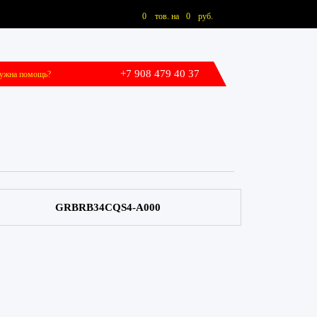
0
тов. на
0
руб.
+7 908 479 40 37
ужна помощь?
ОВОСТИ
GRBRB34CQS4-А000