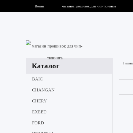
Войти
магазин прошивок для чип-тюнинга
КАТАЛОГ П
Главн
Каталог
BAIC
CHANGAN
CHERY
EXEED
FORD