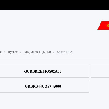
Н
РОШИВОК
ПОКУПКА И ОПЛАТА
КОНТАКТЫ
Н
ая
Hyundai
ME(G)17.9.11(12, 13)
Solaris 1.4 AT
GCRBREE54QS02A00
GRBRB44CQS7-A000