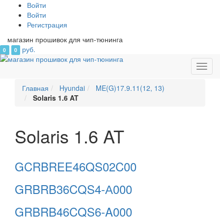
Войти
Войти
Регистрация
магазин прошивок для чип-тюнинга
руб.
0
0
Toggl
navig
Главная
Hyundai
ME(G)17.9.11(12, 13)
Solaris 1.6 AT
Solaris 1.6 AT
GCRBREE46QS02C00
GRBRB36CQS4-А000
GRBRB46CQS6-A000