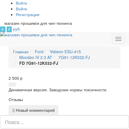
Войти
Войти
Регистрация
магазин прошивок для чип-тюнинга
руб.
0
0
Toggl
navig
Главная
Ford
Visteon ESU-415
Mondeo IV 2.3 AT
7G91-12K532-FJ
FD 7G91-12K532-FJ
2 500
p
Динамичная версия. Заводские нормы токсичности.
Отзывы
Новый комментарий